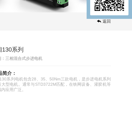
返回
相130系列
别：三相混合式步进电机
品简介：
相130系列电机包含28、35、50Nm三款电机，是步进电机系列
最大型电机。通常与STD3722M匹配，在铁网设备、灌胶机等
域内应用广泛。