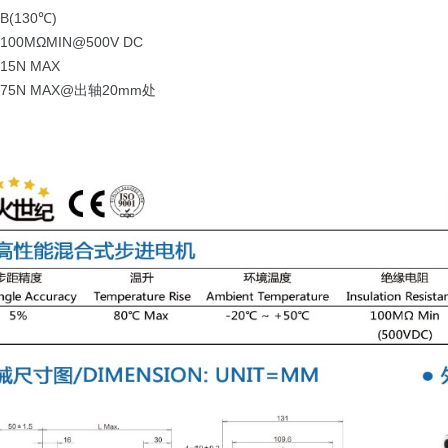
(130℃)
0MΩMIN@500V DC
5N MAX
5N MAX@出轴20mm处