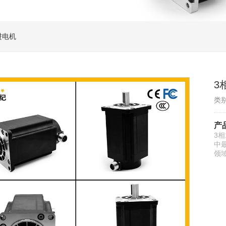
进电机
3
类
产
3
中
领