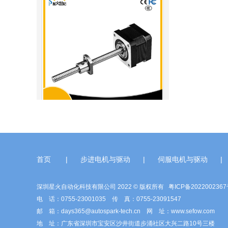
42系列步进电机（丝杆）
首页
|
步进电机与驱动
|
伺服电机与驱动
|
深圳星火自动化科技有限公司 2022 © 版权所有
粤ICP备202200236
电 话：0755-23001035 传 真：0755-23091547
邮 箱：days365@autospark-tech.cn 网 址：www.sefow.com
地 址：广东省深圳市宝安区沙井街道步涌社区大兴二路10号三楼