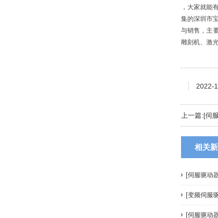
，大家就能
集的深圳市
与销售，主
雕刻机、激
28系列步进电机（丝杆）
2022-1
上一篇:
[伺
相关新
[伺服驱动
20系列步进电机（丝杆）
[变频伺服
[伺服驱动